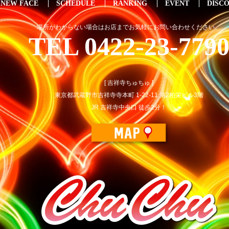
NEW FACE
SCHEDULE
RANKING
EVENT
DISC
場所がわからない場合はお店までお気軽にお問い合わせください。
TEL 0422-23-779
[ 吉祥寺ちゅちゅ ]
東京都武蔵野市吉祥寺寺本町 1-22-11 第2柏栄ビル3階
JR 吉祥寺中央口 徒歩2分！