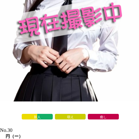
新人
萌え
癒し
No.30
円（ー）