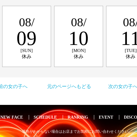
08/
08/
08
09
10
1
[SUN]
[MON]
[TUE]
休み
休み
休み
 前の女の子へ
元のページへもどる
次の女の子へ
NEW FACE
SCHEDULE
RANKING
EVENT
DISC
場所がわからない場合はお店までお気軽にお問い合わせください。