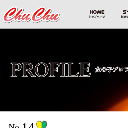
14
No.