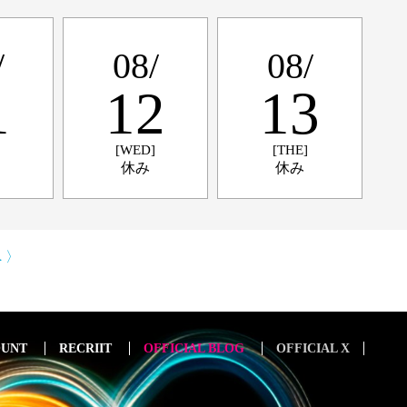
/
08/
08/
1
12
13
[WED]
[THE]
休み
休み
 〉
OUNT
RECRIIT
OFFICIAL BLOG
OFFICIAL X