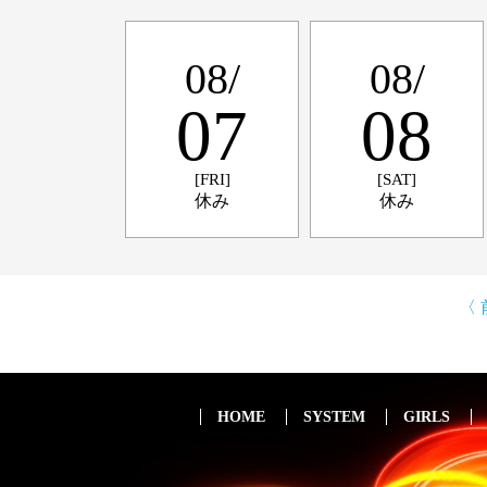
08/
08/
07
08
[FRI]
[SAT]
休み
休み
〈
HOME
SYSTEM
GIRLS